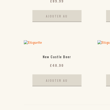
£
89.99
AJOUTER AU
PANIER
New Castle Beer
£
48.90
AJOUTER AU
PANIER