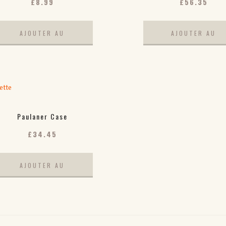
£
8.99
£
56.35
AJOUTER AU
AJOUTER AU
PANIER
PANIER
Paulaner Case
£
34.45
AJOUTER AU
PANIER