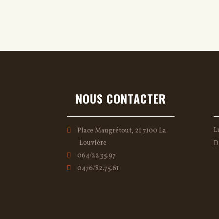
NOUS CONTACTER
L
Place Maugrétout, 21 7100 La
Louvière
D
064/22.35.97
0476/82.75.61