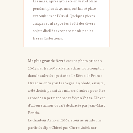
Les murs, après avoir été en vert et blanc
pendant plus de 40 ans, ont laissé place
aux couleurs de l’Orval. Quelques pièces
uniques sont exposées à côté des divers
objets distillés avec parcimonie par les
frères Cisterciens.
Ma plus grande fierté
est une photo prise en
2004 par Jean-Marc Pensis dans mon comptoir
dans le cadre du spectacle « Le Rêve » de Franco
Dragone en Wynn Las Vegas. La photo, ensuite,
a été choisie parmi des milliers d’autres pour être
exposée en permanence au Wynn Vegas. Elle est
d’ailleurs au mur du café dédicacée par Jean-Marc
Pensis.
Le chanteur Arno en 2004 a tourné au café une
partie du clip « Chic et pas Cher » visible sur