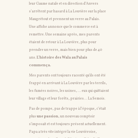
leur Gaume natale et en direction d’Anvers
s’arrêtent par hasard à La Louvière sur la place
Maugrétout et prennent un verre au Palais.
Une affiche annonce que le commerce est à
remettre. Une semaine après, mes parents
étaient de retour à La Louvière, plus pour
prendre un verre, mais bien pour plus de 40
ans.
L’histoire des Wala au Palais
commença.
Mes parents ont toujours raconté qu’ils ont été
frappé en arrivant à La Louvière par les terrils,
les fumées noires, les usines, … eux qui quittaient
leur village et leur forêts, prairies… La Semois.
Pas de pompe, pas de trappe à l’époque, c’était
plus
une passion
, un nouveau comptoir
s’imposait et est toujours présent actuellement.
Papa a très vite intégré la vie Louvièroise,