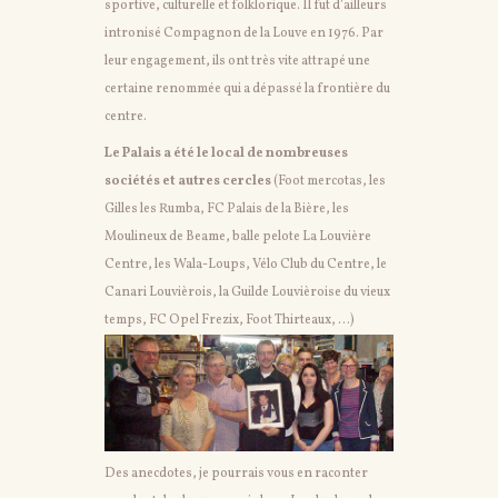
sportive, culturelle et folklorique. Il fut d’ailleurs
intronisé Compagnon de la Louve en 1976. Par
leur engagement, ils ont très vite attrapé une
certaine renommée qui a dépassé la frontière du
centre.
Le Palais a été le local de nombreuses
sociétés et autres cercles
(Foot mercotas, les
Gilles les Rumba, FC Palais de la Bière, les
Moulineux de Beame, balle pelote La Louvière
Centre, les Wala-Loups, Vélo Club du Centre, le
Canari Louvièrois, la Guilde Louvièroise du vieux
temps, FC Opel Frezix, Foot Thirteaux, …)
Des anecdotes, je pourrais vous en raconter