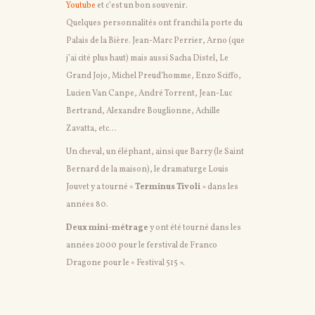
Youtube
et c’est un bon souvenir.
Quelques personnalités ont franchi la porte du
Palais de la Bière. Jean-Marc Perrier, Arno (que
j’ai cité plus haut) mais aussi Sacha Distel, Le
Grand Jojo, Michel Preud’homme, Enzo Sciffo,
Lucien Van Canpe, André Torrent, Jean-Luc
Bertrand, Alexandre Bouglionne, Achille
Zavatta, etc…
Un cheval, un éléphant, ainsi que Barry (le Saint
Bernard de la maison), le dramaturge Louis
Jouvet y a tourné «
Terminus Tivoli
» dans les
années 80.
Deux mini-métrage
y ont été tourné dans les
années 2000 pour le ferstival de Franco
Dragone pour le « Festival 515 ».