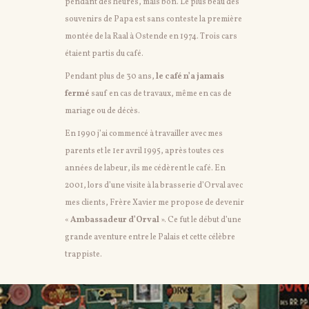
pendant des heures, mais bon. Le plus beau des
souvenirs de Papa est sans conteste la première
montée de la Raal à Ostende en 1974. Trois cars
étaient partis du café.
Pendant plus de 30 ans,
le café n’a jamais
fermé
sauf en cas de travaux, même en cas de
mariage ou de décès.
En 1990 j’ai commencé à travailler avec mes
parents et le 1er avril 1995, après toutes ces
années de labeur, ils me cédèrent le café. En
2001, lors d’une visite à la brasserie d’Orval avec
mes clients, Frère Xavier me propose de devenir
«
Ambassadeur d’Orval
». Ce fut le début d’une
grande aventure entre le Palais et cette célèbre
trappiste.