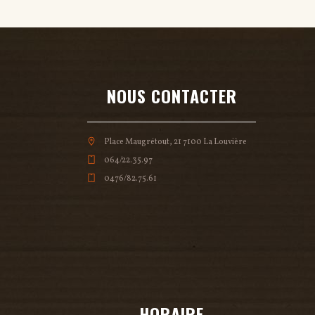
NOUS CONTACTER
Place Maugrétout, 21 7100 La Louvière
064/22.35.97
0476/82.75.61
HORAIRE