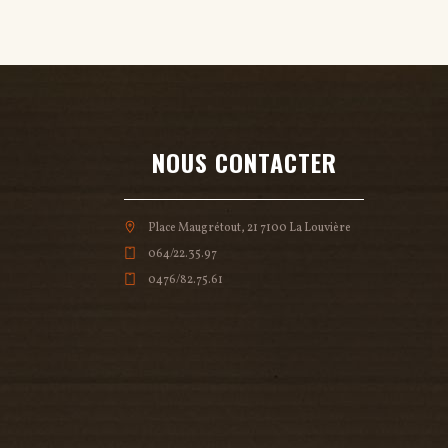
NOUS CONTACTER
Place Maugrétout, 21 7100 La Louvière
064/22.35.97
0476/82.75.61