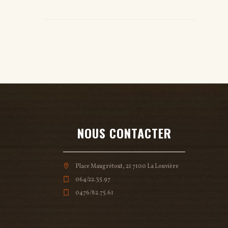
NOUS CONTACTER
Place Maugrétout, 21 7100 La Louvière
064/22.35.97
0476/82.75.61