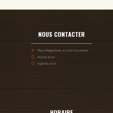
NOUS CONTACTER
Place Maugrétout, 21 7100 La Louvière
064/22.35.97
0476/82.75.61
HORAIRE