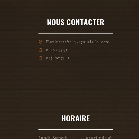
NOUS CONTACTER
Place Maugrétout, 21 7100 La Louvière
064/22.35.97
0476/82.75.61
HORAIRE
Lundi-Samedi
à partir de 9h