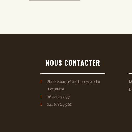
NOUS CONTACTER
L
Place Maugrétout, 21 7100 La
Louvière
D
064/22.35.97
0476/82.75.61