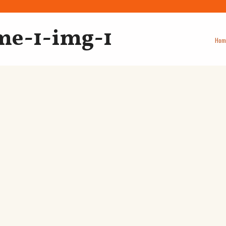
me-1-img-1
Hom