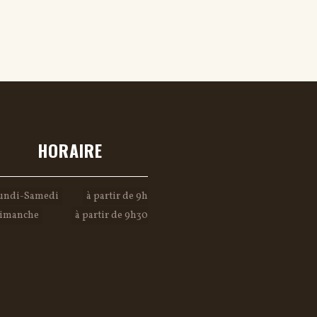
HORAIRE
undi-Samedi
à partir de 9h
imanche
à partir de 9h30