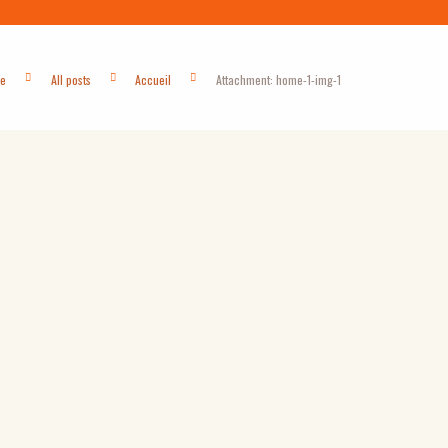
e
All posts
Accueil
Attachment: home-1-img-1
Next item
footer_dark_bg