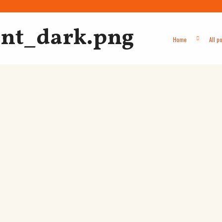
ent_dark.png
Home
All p