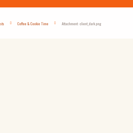
osts
Coffee & Cookie Time
Attachment: client_dark.png
Next item
demoimage1.jpg