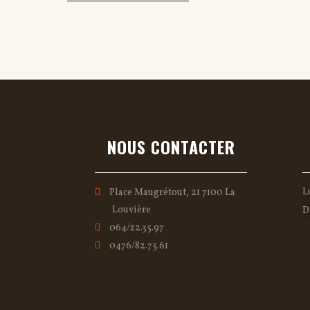
NOUS CONTACTER
L
Place Maugrétout, 21 7100 La
Louvière
D
064/22.35.97
0476/82.75.61