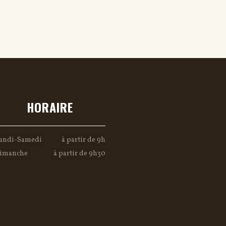
HORAIRE
undi-Samedi
à partir de 9h
imanche
à partir de 9h30