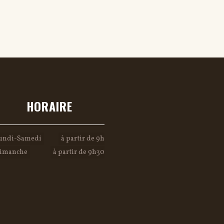
HORAIRE
undi-Samedi
à partir de 9h
imanche
à partir de 9h30