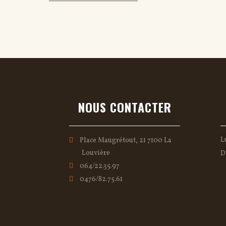
NOUS CONTACTER
L
Place Maugrétout, 21 7100 La
Louvière
D
064/22.35.97
0476/82.75.61