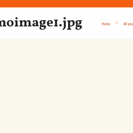
moimage1.jpg
Home
All pos