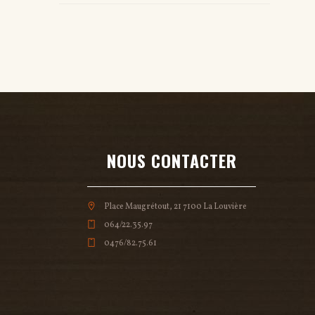
NOUS CONTACTER
Place Maugrétout, 21 7100 La Louvière
064/22.35.97
0476/82.75.61