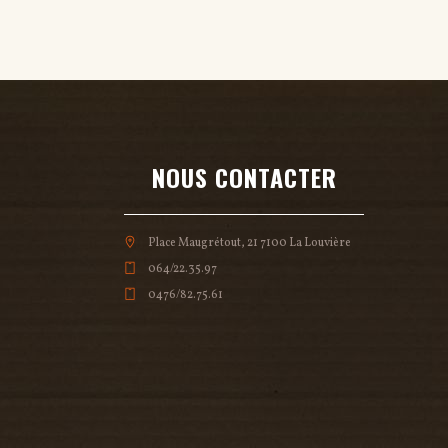
NOUS CONTACTER
Place Maugrétout, 21 7100 La Louvière
064/22.35.97
0476/82.75.61