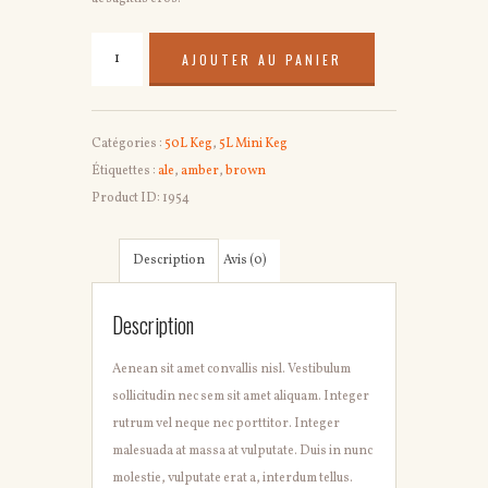
quantité
AJOUTER AU PANIER
de
New
Castle
Catégories :
50L Keg
,
5L Mini Keg
Keg
Étiquettes :
ale
,
amber
,
brown
Product ID:
1954
Description
Avis (0)
Description
Aenean sit amet convallis nisl. Vestibulum
sollicitudin nec sem sit amet aliquam. Integer
rutrum vel neque nec porttitor. Integer
malesuada at massa at vulputate. Duis in nunc
molestie, vulputate erat a, interdum tellus.