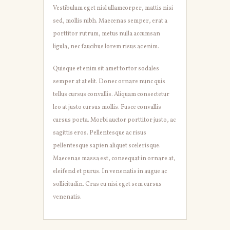
Vestibulum eget nisl ullamcorper, mattis nisi
sed, mollis nibh. Maecenas semper, erat a
porttitor rutrum, metus nulla accumsan
ligula, nec faucibus lorem risus ac enim.
Quisque et enim sit amet tortor sodales
semper at at elit. Donec ornare nunc quis
tellus cursus convallis. Aliquam consectetur
leo at justo cursus mollis. Fusce convallis
cursus porta. Morbi auctor porttitor justo, ac
sagittis eros. Pellentesque ac risus
pellentesque sapien aliquet scelerisque.
Maecenas massa est, consequat in ornare at,
eleifend et purus. In venenatis in augue ac
sollicitudin. Cras eu nisi eget sem cursus
venenatis.